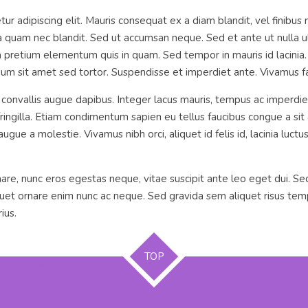
ur adipiscing elit. Mauris consequat ex a diam blandit, vel finibu
quam nec blandit. Sed ut accumsan neque. Sed et ante ut nulla ultri
lla pretium elementum quis in quam. Sed tempor in mauris id lacinia.
etium sit amet sed tortor. Suspendisse et imperdiet ante. Vivamus fa
onvallis augue dapibus. Integer lacus mauris, tempus ac imperdiet 
ringilla. Etiam condimentum sapien eu tellus faucibus congue a sit
 a molestie. Vivamus nibh orci, aliquet id felis id, lacinia luctus te
re, nunc eros egestas neque, vitae suscipit ante leo eget dui. Sed u
aliquet ornare enim nunc ac neque. Sed gravida sem aliquet risus te
ius.
TOP