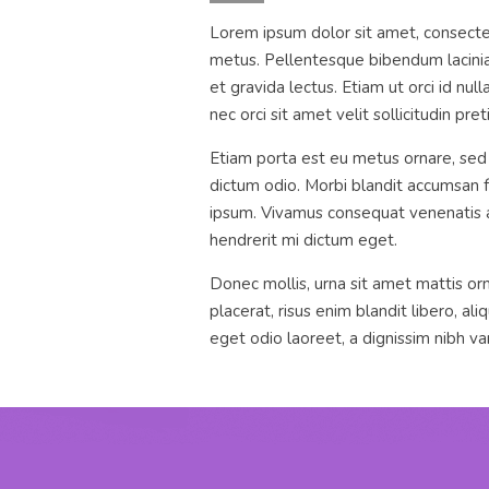
Lorem ipsum dolor sit amet, consectet
metus. Pellentesque bibendum lacinia 
et gravida lectus. Etiam ut orci id nu
nec orci sit amet velit sollicitudin pr
Etiam porta est eu metus ornare, sed c
dictum odio. Morbi blandit accumsan f
ipsum. Vivamus consequat venenatis augue
hendrerit mi dictum eget.
Donec mollis, urna sit amet mattis orna
placerat, risus enim blandit libero, 
eget odio laoreet, a dignissim nibh var