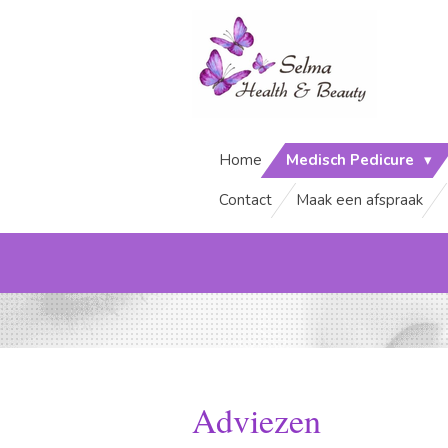
Ga
direct
naar
de
hoofdinhoud
Home
Medisch Pedicure
Contact
Maak een afspraak
Adviezen