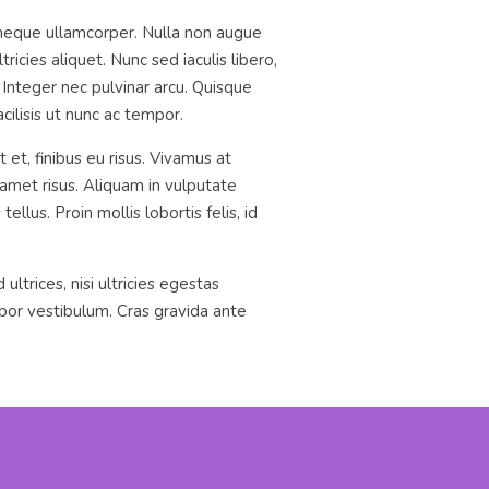
s neque ullamcorper. Nulla non augue
cies aliquet. Nunc sed iaculis libero,
 Integer nec pulvinar arcu. Quisque
cilisis ut nunc ac tempor.
et, finibus eu risus. Vivamus at
 amet risus. Aliquam in vulputate
llus. Proin mollis lobortis felis, id
ltrices, nisi ultricies egestas
mpor vestibulum. Cras gravida ante